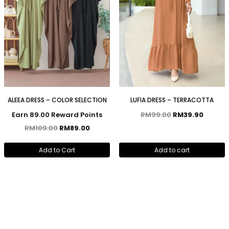
ALEEA DRESS – COLOR SELECTION
LUFIA DRESS – TERRACOTTA
Earn 89.00 Reward Points
RM
99.00
RM
39.90
RM
109.00
RM
89.00
Add to Cart
Add to cart