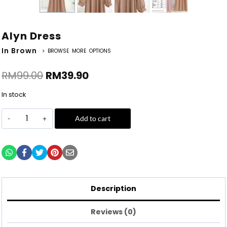
Alyn Dress
In Brown
> BROWSE MORE OPTIONS
RM
99.00
RM
39.90
In stock
Add to cart
Description
Reviews (0)