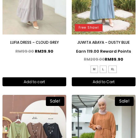
Free Shawl
LUFIA DRESS – CLOUD GREY
JUWITA ABAYA – DUSTY BLUE
RM
99.00
RM
39.90
Earn 119.00 Reward Points
RM
209.00
RM
89.90
M
L
XL
Add to cart
Add to Cart
Sale!
Sale!