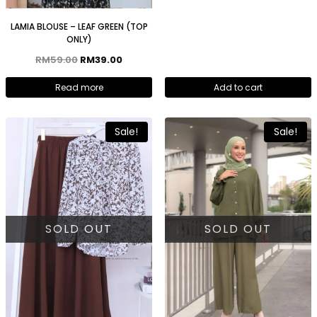
LAMIA BLOUSE – LEAF GREEN (TOP
ONLY)
RM
59.00
RM
39.00
Read more
Add to cart
Sale!
Sale!
SOLD OUT
SOLD OUT