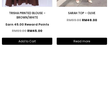
TRISHA PRINTED BLOUSE –
SARAH TOP – OLIVE
BROWN/WHITE
RM
69.00
RM
49.00
Earn 45.00 Reward Points
RM
69.00
RM
45.00
Add to Cart
Read more